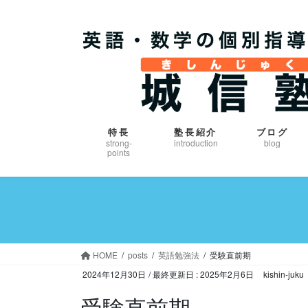
コ
ナ
ン
ビ
テ
ゲ
ン
ー
ツ
シ
に
ョ
移
ン
動
に
特長
塾長紹介
ブログ
移
strong-
introduction
blog
points
動
HOME
posts
英語勉強法
受験直前期
2024年12月30日
/ 最終更新日 :
2025年2月6日
kishin-juku
受験直前期