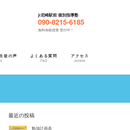
jr尼崎駅前 個別指導塾
090-8215-6185
無料体験授業 受付中！
生徒の声
よくある質問
アクセス
es
FaQ
access
最近の投稿
勉強計画表