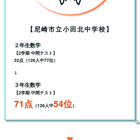
【尼崎市立小田北中学校】
２年生数学
【2学期 中間テスト】
32点（128人中77位）
↓
３年生数学
【2学期 中間テスト】
71点
54位
（128人中
）
▼